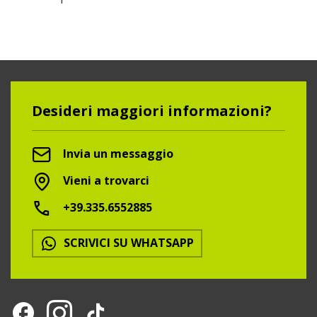
Desideri maggiori informazioni?
Invia un messaggio
Vieni a trovarci
+39.335.6552885
SCRIVICI SU WHATSAPP