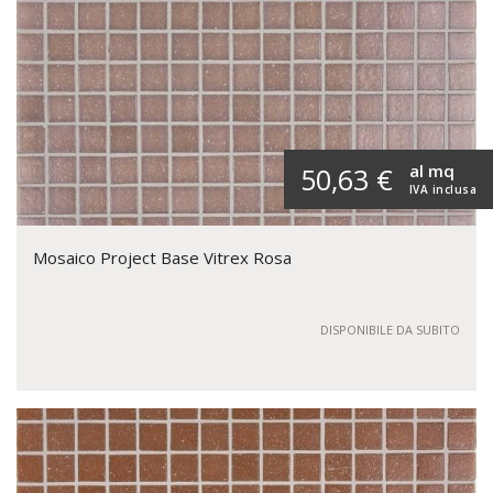
al mq
50,63 €
IVA inclusa
Mosaico Project Base Vitrex Rosa
DISPONIBILE DA SUBITO