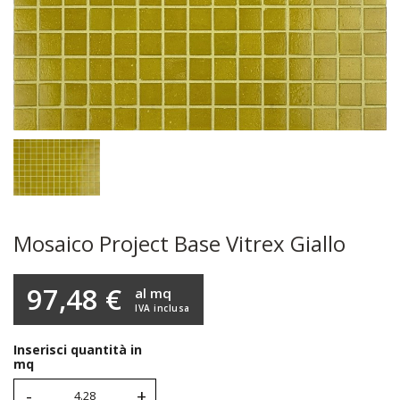
Mosaico Project Base Vitrex Giallo
97,48 €
al mq
IVA inclusa
Inserisci quantità in
mq
-
+