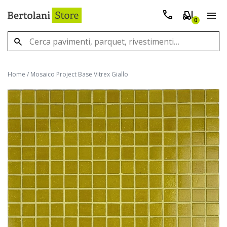
0
Home
/
Mosaico Project Base Vitrex Giallo