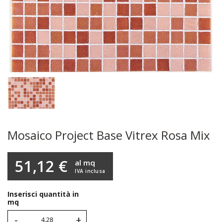
Mosaico Project Base Vitrex Rosa Mix
51,12 €
al mq
IVA inclusa
Inserisci quantità in
mq
-
+