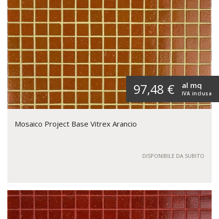
al mq
97,48 €
IVA inclusa
Mosaico Project Base Vitrex Arancio
DISPONIBILE DA SUBITO