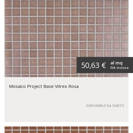
al mq
50,63 €
IVA inclusa
Mosaico Project Base Vitrex Rosa
DISPONIBILE DA SUBITO