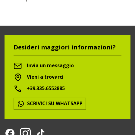
Desideri maggiori informazioni?
Invia un messaggio
Vieni a trovarci
+39.335.6552885
SCRIVICI SU WHATSAPP